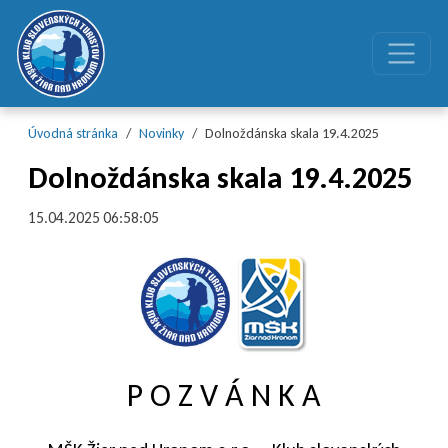
Preskočiť na obsah
Preskočiť na hlavné menu
Úvodná stránka
Novinky
Dolnoždánska skala 19.4.2025
Dolnoždánska skala 19.4.2025
15.04.2025 06:58:05
P O Z V Á N K A