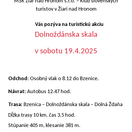
MŠK Žiar nad Hronom s.r.o. – Klub slovenských
turistov v Žiari nad Hronom
Vás pozýva na turistickú akciu
Dolnoždánska skala
v sobotu 19.4.2025
Odchod
: Osobný vlak o 8.12 do Bzenice.
Návrat:
Autobus 12.47 hod.
Trasa:
Bzenica – Dolnoždánska skala – Dolná Ždaňa
Dĺžka trasy 10 km, čas 3,5 hod.
Stúpanie 405 m, klesanie 381 m.