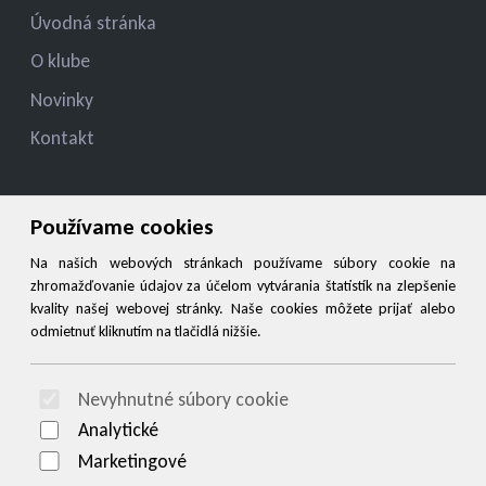
Úvodná stránka
O klube
Novinky
Kontakt
Kontakt
Používame cookies
konatelmsk.ziar@gmail.com
Na našich webových stránkach používame súbory cookie na
zhromažďovanie údajov za účelom vytvárania štatistík na zlepšenie
+421908949527
kvality našej webovej stránky. Naše cookies môžete prijať alebo
odmietnuť kliknutím na tlačidlá nižšie.
Social
Nevyhnutné súbory cookie
© 2026 Arrabella s.r.o., mayabella s.r.o., Všetky práva vyhradené.
Analytické
Marketingové