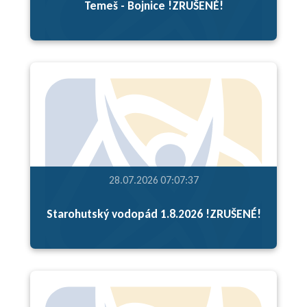
Temeš - Bojnice !ZRUŠENÉ!
28.07.2026 07:07:37
Starohutský vodopád 1.8.2026 !ZRUŠENÉ!