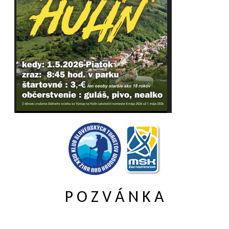
P O Z V Á N K A