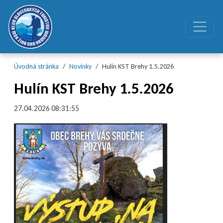
Preskočiť na obsah
Preskočiť na hlavné menu
Úvodná stránka
Novinky
Hulín KST Brehy 1.5.2026
Hulín KST Brehy 1.5.2026
27.04.2026 08:31:55