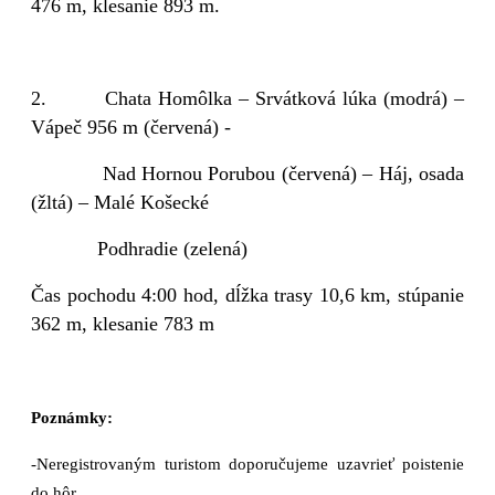
476 m, klesanie 893 m.
2.
Chata Homôlka – Srvátková lúka (modrá) –
Vápeč 956 m (červená) -
Nad Hornou Porubou (červená) – Háj, osada
(žltá) – Malé Košecké
Podhradie (zelená)
Čas pochodu 4:00 hod, dĺžka trasy 10,6 km, stúpanie
362 m, klesanie 783 m
Poznámky:
-Neregistrovaným turistom doporučujeme uzavrieť poistenie
do hôr.