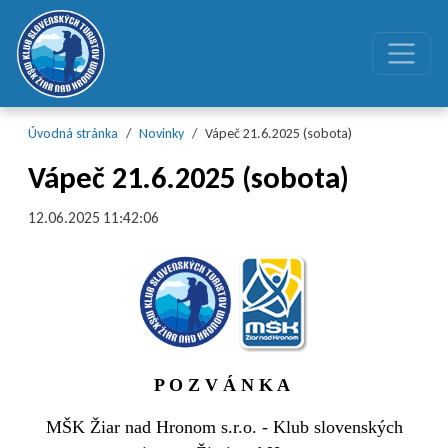
Preskočiť na obsah
Preskočiť na hlavné menu
Úvodná stránka
Novinky
Vápeč 21.6.2025 (sobota)
Vápeč 21.6.2025 (sobota)
12.06.2025 11:42:06
P O Z V Á N K A
MŠK Žiar nad Hronom s.r.o. - Klub slovenských