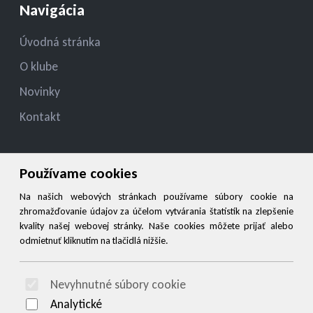
Navigácia
Úvodná stránka
O klube
Novinky
Kontakt
Kontakt
Používame cookies
konatelmsk.ziar@gmail.com
Na našich webových stránkach používame súbory cookie na
zhromažďovanie údajov za účelom vytvárania štatistík na zlepšenie
+421908949527
kvality našej webovej stránky. Naše cookies môžete prijať alebo
odmietnuť kliknutím na tlačidlá nižšie.
Social
Nevyhnutné súbory cookie
© 2026 Arrabella s.r.o., mayabella s.r.o., Všetky práva vyhradené.
Analytické