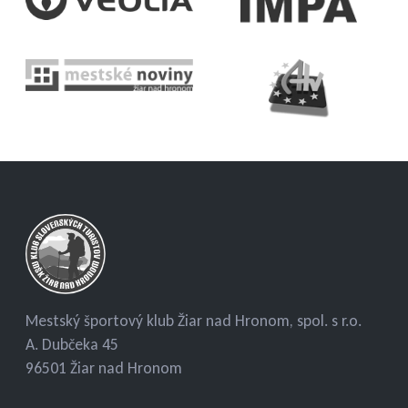
Mestský športový klub Žiar nad Hronom, spol. s r.o.
A. Dubčeka 45
96501 Žiar nad Hronom