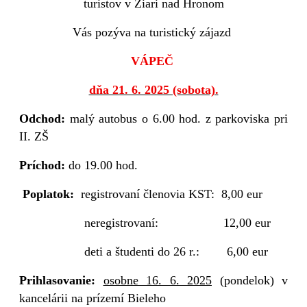
turistov v Žiari nad Hronom
Vás pozýva na turistický zájazd
VÁPEČ
dňa 21. 6. 2025 (sobota).
Odchod:
malý autobus o 6.00 hod. z parkoviska pri
II. ZŠ
Príchod:
do 19.00 hod.
Poplatok:
registrovaní členovia KST:
8,00 eur
neregistrovaní:
12,00 eur
deti a študenti do 26 r.:
6,00 eur
Prihlasovanie:
osobne 16. 6. 2025
(pondelok) v
kancelárii na prízemí Bieleho